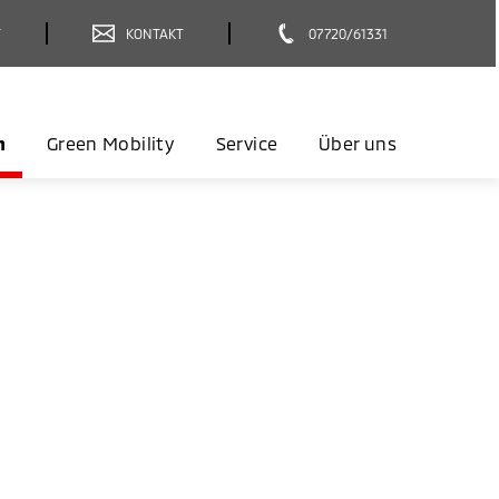
T
KONTAKT
07720/61331
n
Green Mobility
Service
Über uns