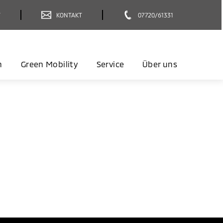
T
KONTAKT
07720/61331
n
Green Mobility
Service
Über uns