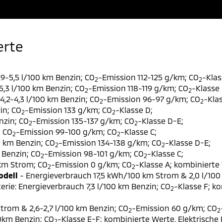
erte
9-5,5 l/100 km Benzin; CO
-Emission 112-125 g/km; CO
-Klas
2
2
,3 l/100 km Benzin; CO
-Emission 118-119 g/km; CO
-Klasse 
2
2
,2-4,3 l/100 km Benzin; CO
-Emission 96-97 g/km; CO
-Klas
2
2
in; CO
-Emission 133 g/km; CO
-Klasse D;
2
2
nzin; CO
-Emission 135-137 g/km; CO
-Klasse D-E;
2
2
; CO
-Emission 99-100 g/km; CO
-Klasse C;
2
2
0 km Benzin; CO
-Emission 134-138 g/km; CO
-Klasse D-E;
2
2
 Benzin; CO
-Emission 98-101 g/km; CO
-Klasse C;
2
2
 km Strom; CO
-Emission 0 g/km; CO
-Klasse A; kombinierte 
2
2
odell
- Energieverbrauch 17,5 kWh/100 km Strom & 2,0 l/100
erie: Energieverbrauch 7,3 l/100 km Benzin; CO
-Klasse F; k
2
trom & 2,6-2,7 l/100 km Benzin; CO
-Emission 60 g/km; CO
2
2
00km Benzin; CO
-Klasse E-F; kombinierte Werte. Elektrische
2