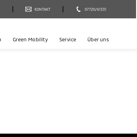
T
KONTAKT
07720/61331
n
Green Mobility
Service
Über uns