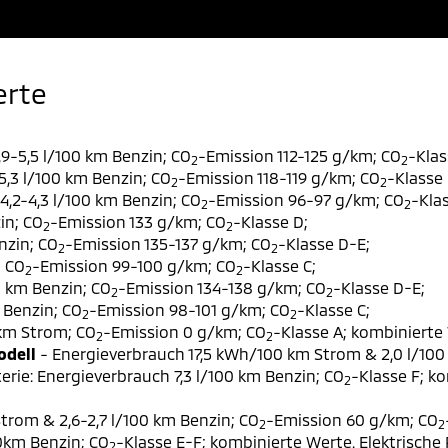
erte
9-5,5 l/100 km Benzin; CO
-Emission 112-125 g/km; CO
-Klas
2
2
,3 l/100 km Benzin; CO
-Emission 118-119 g/km; CO
-Klasse 
2
2
,2-4,3 l/100 km Benzin; CO
-Emission 96-97 g/km; CO
-Klas
2
2
in; CO
-Emission 133 g/km; CO
-Klasse D;
2
2
nzin; CO
-Emission 135-137 g/km; CO
-Klasse D-E;
2
2
; CO
-Emission 99-100 g/km; CO
-Klasse C;
2
2
0 km Benzin; CO
-Emission 134-138 g/km; CO
-Klasse D-E;
2
2
 Benzin; CO
-Emission 98-101 g/km; CO
-Klasse C;
2
2
 km Strom; CO
-Emission 0 g/km; CO
-Klasse A; kombinierte 
2
2
odell
- Energieverbrauch 17,5 kWh/100 km Strom & 2,0 l/100
erie: Energieverbrauch 7,3 l/100 km Benzin; CO
-Klasse F; k
2
trom & 2,6-2,7 l/100 km Benzin; CO
-Emission 60 g/km; CO
2
2
00km Benzin; CO
-Klasse E-F; kombinierte Werte. Elektrische
2